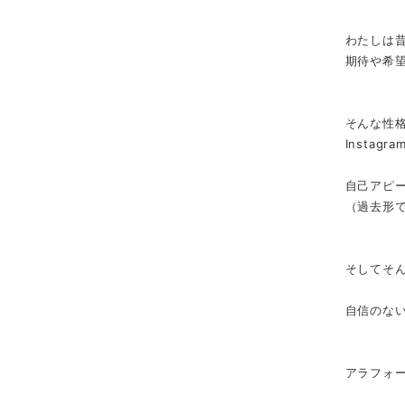
わたしは
期待や希
そんな性
Instag
自己アピ
（過去形
そしてそ
自信のな
アラフォ