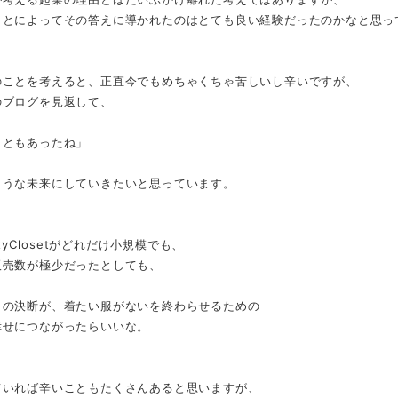
ことによってその答えに導かれたのはとても良い経験だったのかなと思っ
のことを考えると、正直今でもめちゃくちゃ苦しいし辛いですが、
のブログを見返して、
こともあったね」
ような未来にしていきたいと思っています。
nityClosetがどれだけ小規模でも、
販売数が極少だったとしても、
この決断が、着たい服がないを終わらせるための
幸せにつながったらいいな。
ていれば辛いこともたくさんあると思いますが、