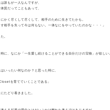
人は誰もが一人なんですが、
愛体質だってこともあって、
とにかく尽くして尽くして、相手のために生きてたかも。
くす相手を失って今は何もない。一体なにをやっていたのかな・・・」
した。
た時に、なにか「一生愛し続けることができる自分だけの宝物」が欲しい
れはいったい何なのか？と思った時に、
ityClosetを育てていくことである」
えにたどり着きました。
が考える起業の理由とはだいぶかけ離れた考えではありますが、