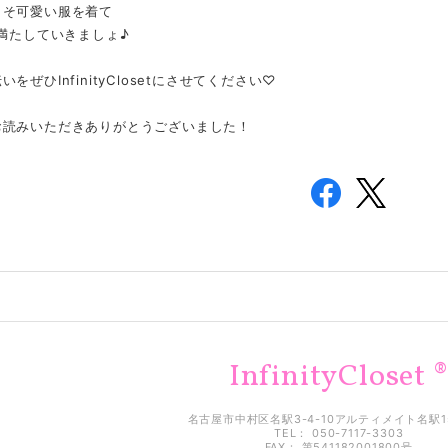
こそ可愛い服を着て
で満たしていきましょ♪
をぜひInfinityClosetにさせてください♡
お読みいただきありがとうございました！
InfinityCloset 
名古屋市中村区名駅3-4-10アルティメイト名駅1
TEL： 050-7117-3303
FAX： 第541182001800号