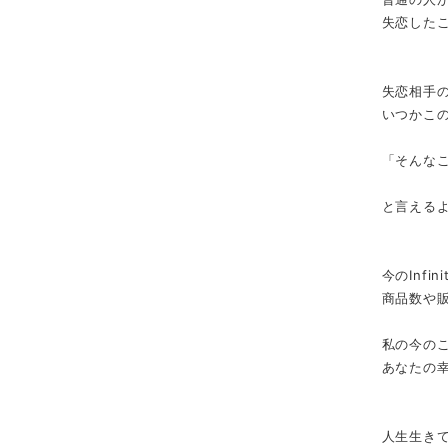
失恋した
失恋相手
いつかこ
「そんな
と言える
今のInfi
商品数や
私の今の
あなたの
人生生き