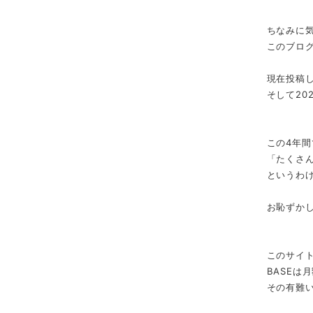
ちなみに
このブログ
現在投稿し
そして20
この4年間
「たくさ
というわ
お恥ずか
このサイト
BASEは
その有難