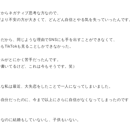
昔からネガティブ思考な方なので、
望より不安の方が大きくて、どんどん自信とやる気を失っていったんです
格だから、同じような理由でSNSにも手を出すことができなくて、
ramもTikTokも見ることしかできなかった。
ールがとにかく苦手だったんです。
で書いてるけど、これは今もそうです。笑）
んな私は最近、大失恋をしたことで一人になってしまいました。
い自分だったのに、今まで以上にさらに自信がなくなってしまったのです
ーなのに結婚もしていないし、子供もいない。