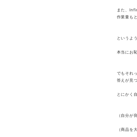
また、Inf
作業量も
というよ
本当にお
でもそれ
答えが見
とにかく
（自分が
（商品を