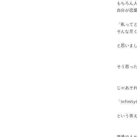
もちろん
自分が恋
「私って
そんな尽
と思いま
そう思っ
じゃあそ
「Infin
という答
普通の人